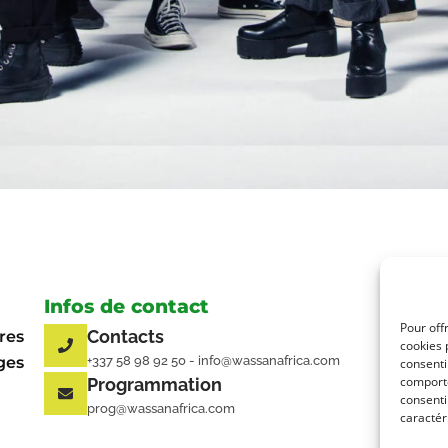
Infos de contact
Li
Pour off
Contacts
res
cookies 
ges
+337 58 98 92 50 - info@wassanafrica.com
consenti
comporte
Programmation
consenti
prog@wassanafrica.com
caractér