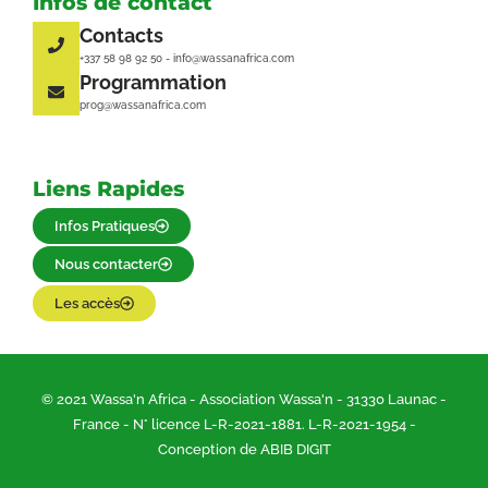
Infos de contact
Contacts
+337 58 98 92 50 - info@wassanafrica.com
Programmation
prog@wassanafrica.com
Liens Rapides
Infos Pratiques
Nous contacter
Les accès
© 2021 Wassa'n Africa - Association Wassa'n - 31330 Launac -
France - N° licence L-R-2021-1881. L-R-2021-1954 -
Conception de ABIB DIGIT