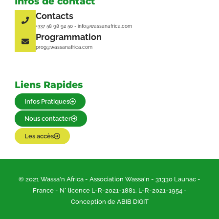
Infos de contact
Contacts
+337 58 98 92 50 - info@wassanafrica.com
Programmation
prog@wassanafrica.com
Liens Rapides
Infos Pratiques
Nous contacter
Les accès
© 2021 Wassa'n Africa - Association Wassa'n - 31330 Launac -
France - N° licence L-R-2021-1881. L-R-2021-1954 -
Conception de ABIB DIGIT