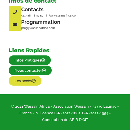
Infos de contact
Contacts
+337 58 98 92 50 - info@wassanafrica.com
Programmation
prog@wassanafrica.com
Liens Rapides
Infos Pratiques
Nous contacter
Les accès
© 2021 Wassa'n Africa - Association Wassa'n - 31330 Launac -
France - N° licence L-R-2021-1881. L-R-2021-1954 -
Conception de ABIB DIGIT